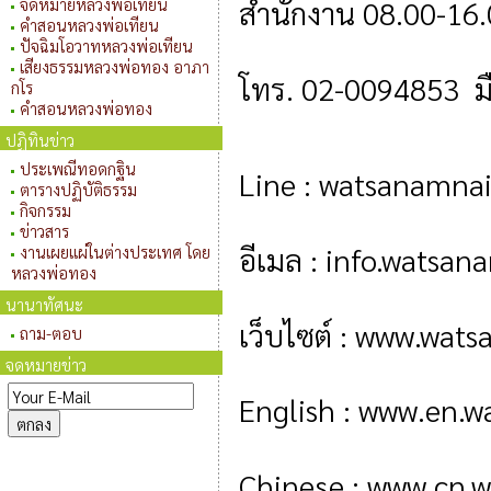
สำนักงาน 08.00-16.0
จดหมายหลวงพ่อเทียน
คำสอนหลวงพ่อเทียน
ปัจฉิมโอวาทหลวงพ่อเทียน
เสียงธรรมหลวงพ่อทอง อาภา
โทร. 
02-0094853  ม
กโร
คำสอนหลวงพ่อทอง
ปฏิทินข่าว
ประเพณีทอดกฐิน
Line : watsanamna
ตารางปฏิบัติธรรม
กิจกรรม
ข่าวสาร
อีเมล : info.watsa
งานเผยแผ่ในต่างประเทศ โดย
หลวงพ่อทอง
นานาทัศนะ
เว็บไซต์ : www.wat
ถาม-ตอบ
จดหมายข่าว
English : www.en.w
Chinese : 
www.cn.w