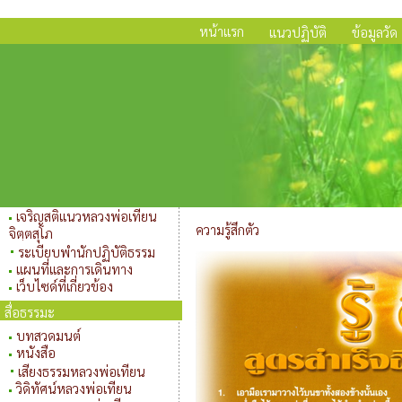
หน้าแรก
แนวปฏิบัติ
ข้อมูลวัด
เจริญสติแนวหลวงพ่อเทียน
ความรู้สึกตัว
จิตฺตสุโภ
ระเบียบพำนักปฏิบัติธรรม
แผนที่และการเดินทาง
เว็บไซด์ที่เกี่ยวข้อง
สื่อธรรมะ
บทสวดมนต์
หนังสือ
เสียงธรรมหลวงพ่อเทียน
วิดิทัศน์หลวงพ่อเทียน