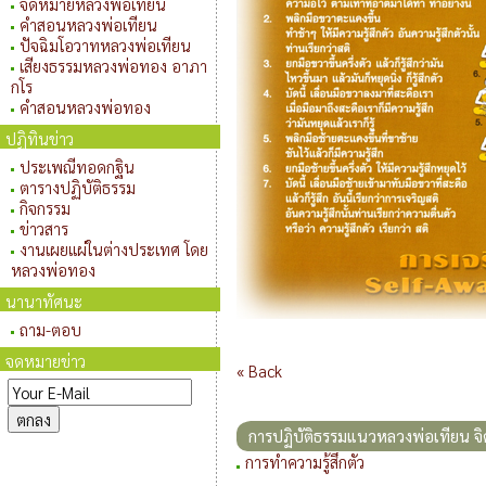
จดหมายหลวงพ่อเทียน
คำสอนหลวงพ่อเทียน
ปัจฉิมโอวาทหลวงพ่อเทียน
เสียงธรรมหลวงพ่อทอง อาภา
กโร
คำสอนหลวงพ่อทอง
ปฏิทินข่าว
ประเพณีทอดกฐิน
ตารางปฏิบัติธรรม
กิจกรรม
ข่าวสาร
งานเผยแผ่ในต่างประเทศ โดย
หลวงพ่อทอง
นานาทัศนะ
ถาม-ตอบ
จดหมายข่าว
« Back
การปฏิบัติธรรมแนวหลวงพ่อเทียน จิต
การทำความรู้สึกตัว