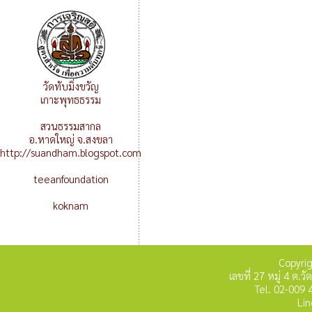
วัดทับมิ่งขวัญ
เกาะพุทธธรรม
สวนธรรมสากล
อ.หาดใหญ่ จ.สงขลา
http://suandham.blogspot.com
teeanfoundation
koknam
Copyri
เลขที่ 27 หมู่ 4 ต
Tel. 02-009 
Lin