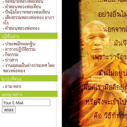
จดหมายหลวงพ่อเทียน
คำสอนหลวงพ่อเทียน
ปัจฉิมโอวาทหลวงพ่อเทียน
เสียงธรรมหลวงพ่อทอง อาภา
กโร
คำสอนหลวงพ่อทอง
ปฏิทินข่าว
ประเพณีทอดกฐิน
ตารางปฏิบัติธรรม
กิจกรรม
ข่าวสาร
งานเผยแผ่ในต่างประเทศ โดย
หลวงพ่อทอง
นานาทัศนะ
ถาม-ตอบ
จดหมายข่าว