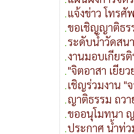
แจ้งข่าว โทรศั
ขอเชิญญาติธร
ระดับน้ำวัดสน
งานมอบเกียรติ
"จิตอาสา เยียว
เชิญร่วมงาน "จ
ญาติธรรม ถวายป
ขออนุโมทนา ญ
ประกาศ น้ำท่วม