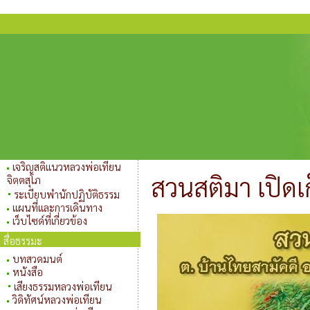
เจริญสติแนวหลวงพ่อเทียน
สวนสติมา เปิดเ
จิตฺตสุโภ
ระเบียบพำนักปฏิบัติธรรม
แผนที่และการเดินทาง
เว็บไซด์ที่เกี่ยวข้อง
สื่อธรรมะ
บทสวดมนต์
หนังสือ
เสียงธรรมหลวงพ่อเทียน
วิดิทัศน์หลวงพ่อเทียน