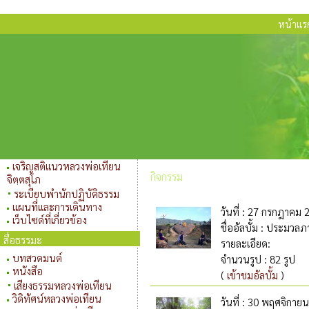
หน้าแร
เจริญสติแนวหลวงพ่อเทียน
กิจกรรม
จิตฺตสุโภ
ระเบียบพำนักปฏิบัติธรรม
แผนที่และการเดินทาง
วันที่
: 27 กรกฎาคม 
เว็บไซด์ที่เกี่ยวข้อง
ชื่ออัลบั้ม
: ประมวลภาพ
สื่อธรรมะ
รายละเอียด
:
บทสวดมนต์
จำนวนรูป
: 82 รูป
หนังสือ
(
เข้าชมอัลบั้ม
)
เสียงธรรมหลวงพ่อเทียน
วิดิทัศน์หลวงพ่อเทียน
วันที่
: 30 พฤศจิกายน