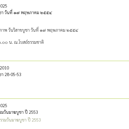
2025
บูชา วันที่ ๑๗ พฤษภาคม ๒๕๕๔
าพ วันวิสาขบูชา วันที่ ๑๗ พฤษภาคม ๒๕๕๔
.๐๐ น. ณ.โบสถ์ธรรมชาติ
2010
ูชา 28-05-53
2025
รมวันมาฆบูชา ปี 2553
รรมวันมาฆบูชา ปี 2553