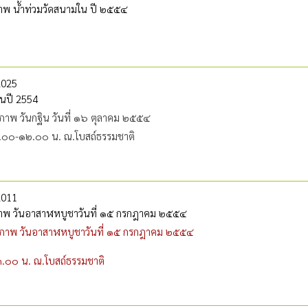
พ น้ำท่วมวัดสนามใน ปี ๒๕๕๔
2025
ินปี 2554
าพ วันกฐิน วั
นที่ ๑๖ ตุลาคม ๒๕๕๔
.๐๐-๑๒.๐๐ น. ณ.โบสถ์ธรรมชาติ
2011
พ วันอาสาฬหบูชาวันที่ ๑๕ กรกฎาคม ๒๕๕๔
ภาพ วัน
อาสาฬหบูชา
วั
นที่ ๑๕ กรกฎาคม ๒๕๕๔
.๐๐ น. ณ.โบสถ์ธรรมชาติ