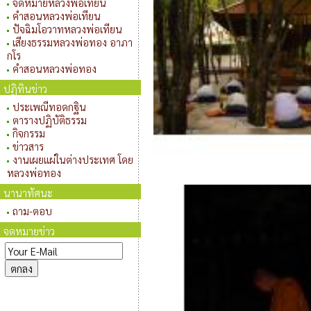
จดหมายหลวงพ่อเทียน
คำสอนหลวงพ่อเทียน
ปัจฉิมโอวาทหลวงพ่อเทียน
เสียงธรรมหลวงพ่อทอง อาภา
กโร
คำสอนหลวงพ่อทอง
ปฏิทินข่าว
ประเพณีทอดกฐิน
ตารางปฏิบัติธรรม
กิจกรรม
ข่าวสาร
งานเผยแผ่ในต่างประเทศ โดย
หลวงพ่อทอง
นานาทัศนะ
ถาม-ตอบ
จดหมายข่าว