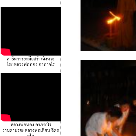
สาธิตการยกมือสร้างจังหวะ
โดยหลวงพ่อทอง อาภากโร
หลวงพ่อทอง อาภากโร
งานตามรอยหลวงพ่อเทียน จิตฺต
สุโภ