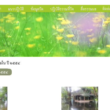
ก
ติดต่
แนวปฏิบัติ
ข้อมูลวัด
ปฏิบัติธรรมที่วัด
สื่อธรรมมะ
ามใน ปี ๒๕๕๔
 ๒๕๕๔