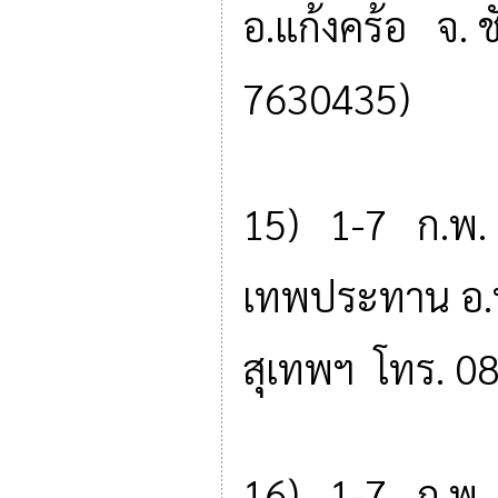
อ.แก้งคร้อ จ. 
7630435)
15) 1-7 ก.พ.
เทพประทาน อ.ท
สุเทพฯ โทร. 0
16) 1-7 ก.พ. 